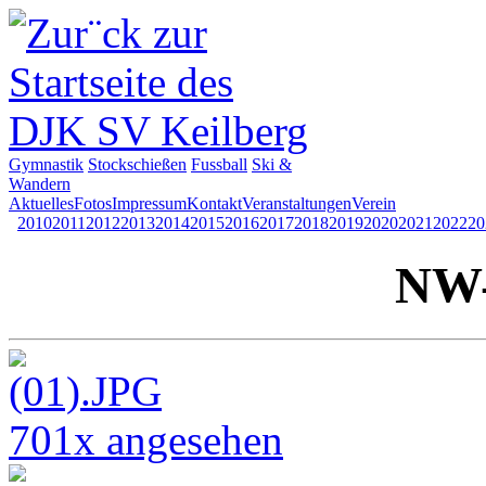
Gymnastik
Stockschießen
Fussball
Ski &
Wandern
Aktuelles
Fotos
Impressum
Kontakt
Veranstaltungen
Verein
2010
2011
2012
2013
2014
2015
2016
2017
2018
2019
2020
2021
2022
20
NW-
701x angesehen