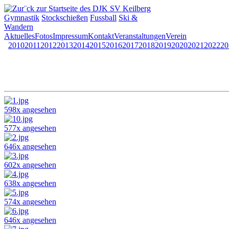
Gymnastik
Stockschießen
Fussball
Ski &
Wandern
Aktuelles
Fotos
Impressum
Kontakt
Veranstaltungen
Verein
2010
2011
2012
2013
2014
2015
2016
2017
2018
2019
2020
2021
2022
20
598x angesehen
577x angesehen
646x angesehen
602x angesehen
638x angesehen
574x angesehen
646x angesehen